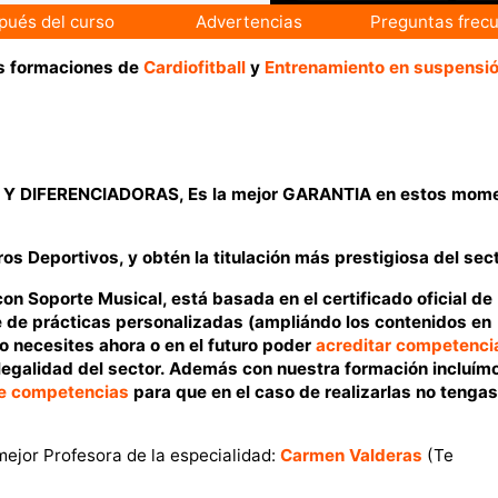
pués del curso
Advertencias
Preguntas frec
las formaciones de
Cardiofitball
y
Entrenamiento en suspensi
DIFERENCIADORAS, Es la mejor GARANTIA en estos mom
s Deportivos, y obtén la titulación más prestigiosa del sect
n Soporte Musical, está basada en el certificado oficial de
e de prácticas personalizadas (ampliándo los contenidos en
lo necesites ahora o en el futuro poder
acreditar compe
te
nci
legalidad del sector. Además con nuestra formación incluím
de competencias
para que en el caso de realizarlas no tengas
mejor Profesora de la especialidad:
Carmen Valderas
(Te