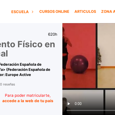
CURSOS ONLINE
ARTICULOS
ZONA 
ESCUELA
620h
nto Físico en
al
"Federación Española de
/a> (Federación Española de
or: Europe Active
0 reseñas
Para poder matricularte,
accede a la web de tu país