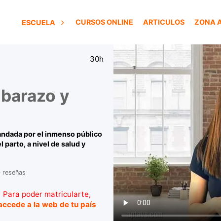
CURSOS ONLINE
ARTICULOS
ZONA 
ESCUELA
30h
mbarazo y
andada por el inmenso público
 parto, a nivel de salud y
 reseñas
Para poder matricularte,
accede a la web de tu país