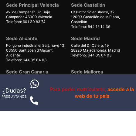
Sede Principal Valencia
Sede Castellón
Av. de Campanar, 37, Bajo
C/ Pintor Soler Blasco, 32
Campanar, 46009 Valencia
12003 Castellón de la Plana,
Telefono: 601 30 83 74
Castellón
Telefono: 644 15 14 36
Sede Alicante
Sede Madrid
Polígono industrial el Salt, nave 13
Calle del Dr Calero, 19
03550 Sant Joan d'Alacant,
28220 Majadahonda, Madrid
Alicante
Telefono: 644 35 04 03
Telefono: 644 35 04 03
Sede Gran Canaria
Sede Mallorca
Avenida de Gáldar 56, planta 1
Carrer Can Valero 31, Nave 8,
local 40
Ponent
Para poder matricularte,
accede a la
35100, Maspalomas, Las Palmas
07011 Palma, Illes Balears
¿Dudas?
Telefono: 679 55 59 06
Telefono: 661 38 71 41
web de tu país
PREGUNTANOS
© 1998-2026 - IS VITAL BRAND S.L.U. - B98802879
Av. Campanar 39
Política de Privacidad