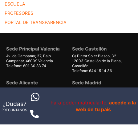
ESCUELA
PROFESORES
PORTAL DE TRANSPARENCIA
Sede Principal Valencia
Sede Castellón
Av. de Campanar, 37, Bajo
C/ Pintor Soler Blasco, 32
Campanar, 46009 Valencia
12003 Castellón de la Plana,
Telefono: 601 30 83 74
Castellón
Telefono: 644 15 14 36
Sede Alicante
Sede Madrid
Polígono industrial el Salt, nave 13
Calle del Dr Calero, 19
03550 Sant Joan d'Alacant,
28220 Majadahonda, Madrid
Alicante
Telefono: 644 35 04 03
Para poder matricularte,
accede a la
¿Dudas?
Telefono: 644 35 04 03
web de tu país
PREGUNTANOS
Sede Gran Canaria
Sede Mallorca
Avenida de Gáldar 56, planta 1
Carrer Can Valero 31, Nave 8,
local 40
Ponent
35100, Maspalomas, Las Palmas
07011 Palma, Illes Balears