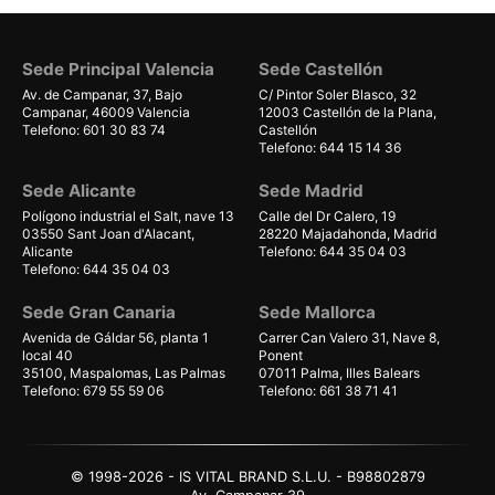
Sede Principal Valencia
Sede Castellón
Av. de Campanar, 37, Bajo
C/ Pintor Soler Blasco, 32
Campanar, 46009 Valencia
12003 Castellón de la Plana,
Telefono: 601 30 83 74
Castellón
Telefono: 644 15 14 36
Sede Alicante
Sede Madrid
Polígono industrial el Salt, nave 13
Calle del Dr Calero, 19
03550 Sant Joan d'Alacant,
28220 Majadahonda, Madrid
Alicante
Telefono: 644 35 04 03
Telefono: 644 35 04 03
Sede Gran Canaria
Sede Mallorca
Avenida de Gáldar 56, planta 1
Carrer Can Valero 31, Nave 8,
local 40
Ponent
35100, Maspalomas, Las Palmas
07011 Palma, Illes Balears
Telefono: 679 55 59 06
Telefono: 661 38 71 41
© 1998-2026 - IS VITAL BRAND S.L.U. - B98802879