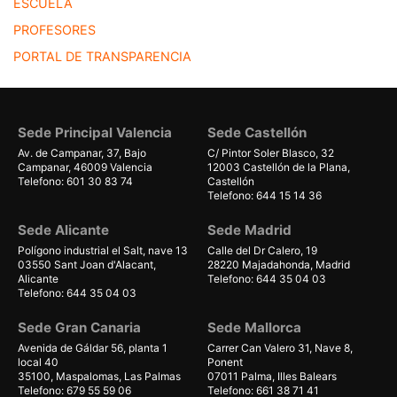
ESCUELA
PROFESORES
PORTAL DE TRANSPARENCIA
Sede Principal Valencia
Sede Castellón
Av. de Campanar, 37, Bajo
C/ Pintor Soler Blasco, 32
Campanar, 46009 Valencia
12003 Castellón de la Plana,
Telefono: 601 30 83 74
Castellón
Telefono: 644 15 14 36
Sede Alicante
Sede Madrid
Polígono industrial el Salt, nave 13
Calle del Dr Calero, 19
03550 Sant Joan d'Alacant,
28220 Majadahonda, Madrid
Alicante
Telefono: 644 35 04 03
Telefono: 644 35 04 03
Sede Gran Canaria
Sede Mallorca
Avenida de Gáldar 56, planta 1
Carrer Can Valero 31, Nave 8,
local 40
Ponent
35100, Maspalomas, Las Palmas
07011 Palma, Illes Balears
Telefono: 679 55 59 06
Telefono: 661 38 71 41