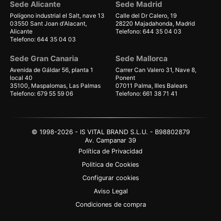
Sede Alicante
Sede Madrid
Polígono industrial el Salt, nave 13
Calle del Dr Calero, 19
03550 Sant Joan d'Alacant,
28220 Majadahonda, Madrid
Alicante
Telefono: 644 35 04 03
Telefono: 644 35 04 03
Sede Gran Canaria
Sede Mallorca
Avenida de Gáldar 56, planta 1
Carrer Can Valero 31, Nave 8,
local 40
Ponent
35100, Maspalomas, Las Palmas
07011 Palma, Illes Balears
Telefono: 679 55 59 06
Telefono: 661 38 71 41
© 1998-2026 - IS VITAL BRAND S.L.U. - B98802879
Av. Campanar 39
Política de Privacidad
Politica de Cookies
Configurar cookies
Aviso Legal
Condiciones de compra