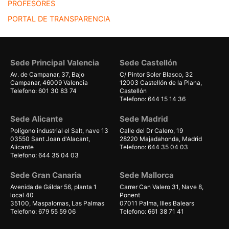
PROFESORES
PORTAL DE TRANSPARENCIA
Sede Principal Valencia
Sede Castellón
Av. de Campanar, 37, Bajo
C/ Pintor Soler Blasco, 32
Campanar, 46009 Valencia
12003 Castellón de la Plana,
Telefono: 601 30 83 74
Castellón
Telefono: 644 15 14 36
Sede Alicante
Sede Madrid
Polígono industrial el Salt, nave 13
Calle del Dr Calero, 19
03550 Sant Joan d'Alacant,
28220 Majadahonda, Madrid
Alicante
Telefono: 644 35 04 03
Telefono: 644 35 04 03
Sede Gran Canaria
Sede Mallorca
Avenida de Gáldar 56, planta 1
Carrer Can Valero 31, Nave 8,
local 40
Ponent
35100, Maspalomas, Las Palmas
07011 Palma, Illes Balears
Telefono: 679 55 59 06
Telefono: 661 38 71 41