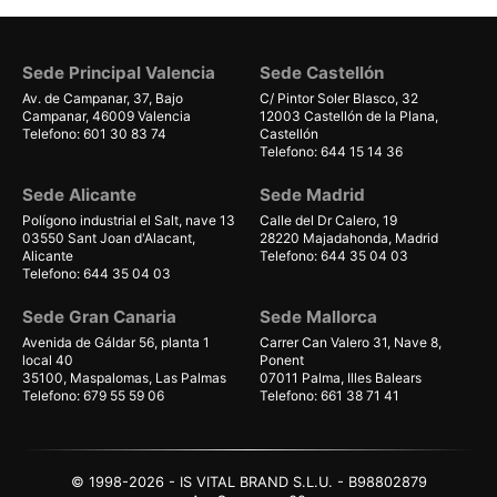
Sede Principal Valencia
Sede Castellón
Av. de Campanar, 37, Bajo
C/ Pintor Soler Blasco, 32
Campanar, 46009 Valencia
12003 Castellón de la Plana,
Telefono: 601 30 83 74
Castellón
Telefono: 644 15 14 36
Sede Alicante
Sede Madrid
Polígono industrial el Salt, nave 13
Calle del Dr Calero, 19
03550 Sant Joan d'Alacant,
28220 Majadahonda, Madrid
Alicante
Telefono: 644 35 04 03
Telefono: 644 35 04 03
Sede Gran Canaria
Sede Mallorca
Avenida de Gáldar 56, planta 1
Carrer Can Valero 31, Nave 8,
local 40
Ponent
35100, Maspalomas, Las Palmas
07011 Palma, Illes Balears
Telefono: 679 55 59 06
Telefono: 661 38 71 41
© 1998-2026 - IS VITAL BRAND S.L.U. - B98802879