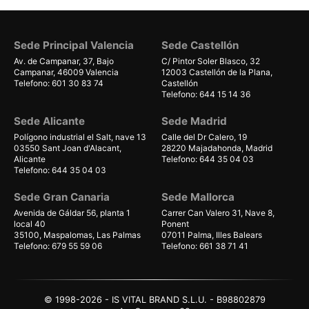
Sede Principal Valencia
Sede Castellón
Av. de Campanar, 37, Bajo
C/ Pintor Soler Blasco, 32
Campanar, 46009 Valencia
12003 Castellón de la Plana,
Telefono: 601 30 83 74
Castellón
Telefono: 644 15 14 36
Sede Alicante
Sede Madrid
Polígono industrial el Salt, nave 13
Calle del Dr Calero, 19
03550 Sant Joan d'Alacant,
28220 Majadahonda, Madrid
Alicante
Telefono: 644 35 04 03
Telefono: 644 35 04 03
Sede Gran Canaria
Sede Mallorca
Avenida de Gáldar 56, planta 1
Carrer Can Valero 31, Nave 8,
local 40
Ponent
35100, Maspalomas, Las Palmas
07011 Palma, Illes Balears
Telefono: 679 55 59 06
Telefono: 661 38 71 41
© 1998-2026 - IS VITAL BRAND S.L.U. - B98802879