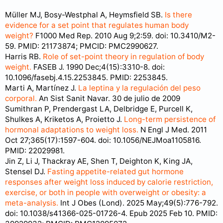
Müller MJ, Bosy-Westphal A, Heymsfield SB.
Is there
evidence for a set point that regulates human body
weight?
F1000 Med Rep. 2010 Aug 9;2:59. doi: 10.3410/M2-
59. PMID: 21173874; PMCID: PMC2990627.
Harris RB.
Role of set-point theory in regulation of body
weight.
FASEB J. 1990 Dec;4(15):3310-8. doi:
10.1096/fasebj.4.15.2253845. PMID: 2253845.
Marti A, Martínez J.
La leptina y la regulación del peso
corporal.
An Sist Sanit Navar. 30 de julio de 2009
Sumithran P, Prendergast LA, Delbridge E, Purcell K,
Shulkes A, Kriketos A, Proietto J.
Long-term persistence of
hormonal adaptations to weight loss.
N Engl J Med. 2011
Oct 27;365(17):1597-604. doi: 10.1056/NEJMoa1105816.
PMID: 22029981.
Jin Z, Li J, Thackray AE, Shen T, Deighton K, King JA,
Stensel DJ.
Fasting appetite-related gut hormone
responses after weight loss induced by calorie restriction,
exercise, or both in people with overweight or obesity: a
meta-analysis.
Int J Obes (Lond). 2025 May;49(5):776-792.
doi: 10.1038/s41366-025-01726-4. Epub 2025 Feb 10. PMID: