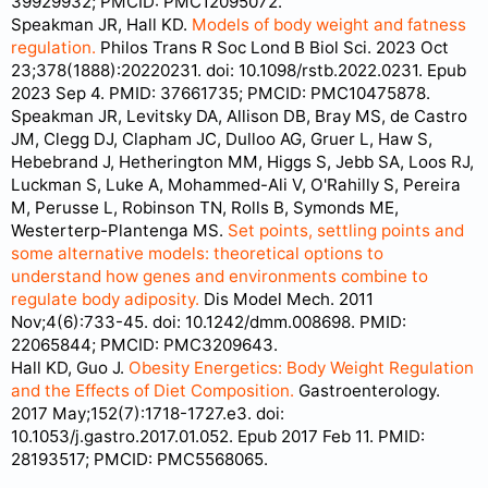
39929932; PMCID: PMC12095072.
Speakman JR, Hall KD.
Models of body weight and fatness
regulation.
Philos Trans R Soc Lond B Biol Sci. 2023 Oct
23;378(1888):20220231. doi: 10.1098/rstb.2022.0231. Epub
2023 Sep 4. PMID: 37661735; PMCID: PMC10475878.
Speakman JR, Levitsky DA, Allison DB, Bray MS, de Castro
JM, Clegg DJ, Clapham JC, Dulloo AG, Gruer L, Haw S,
Hebebrand J, Hetherington MM, Higgs S, Jebb SA, Loos RJ,
Luckman S, Luke A, Mohammed-Ali V, O'Rahilly S, Pereira
M, Perusse L, Robinson TN, Rolls B, Symonds ME,
Westerterp-Plantenga MS.
Set points, settling points and
some alternative models: theoretical options to
understand how genes and environments combine to
regulate body adiposity.
Dis Model Mech. 2011
Nov;4(6):733-45. doi: 10.1242/dmm.008698. PMID:
22065844; PMCID: PMC3209643.
Hall KD, Guo J.
Obesity Energetics: Body Weight Regulation
and the Effects of Diet Composition.
Gastroenterology.
2017 May;152(7):1718-1727.e3. doi:
10.1053/j.gastro.2017.01.052. Epub 2017 Feb 11. PMID:
28193517; PMCID: PMC5568065.