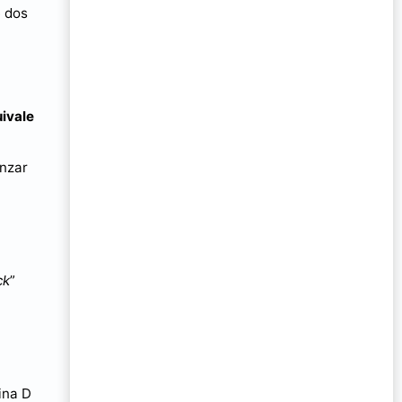
e dos
ivale
anzar
ck
”
ina D