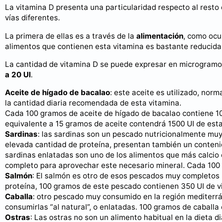
La vitamina D presenta una particularidad respecto al resto
vías diferentes.
La primera de ellas es a través de la
alimentación
, como ocu
alimentos que contienen esta vitamina es bastante reducida
La cantidad de vitamina D se puede expresar en microgramos
a 20 UI
.
Aceite de hígado de bacalao
: este aceite es utilizado, nor
la cantidad diaria recomendada de esta vitamina.
Cada 100 gramos de aceite de hígado de bacalao contiene 10
equivalente a 15 gramos de aceite contendrá 1500 UI de esta
Sardinas
: las sardinas son un pescado nutricionalmente mu
elevada cantidad de proteína, presentan también un conteni
sardinas enlatadas son uno de los alimentos que más calcio 
completo para aprovechar este necesario mineral. Cada 100 
Salmón
: El salmón es otro de esos pescados muy completos 
proteína, 100 gramos de este pescado contienen 350 UI de v
Caballa
: otro pescado muy consumido en la región mediterrán
consumirlas “al natural”, o enlatadas. 100 gramos de caballa
Ostras
: Las ostras no son un alimento habitual en la dieta 