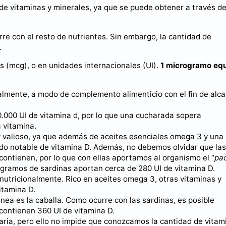
 de vitaminas y minerales, ya que se puede obtener a través d
rre con el resto de nutrientes. Sin embargo, la cantidad de
.
 (mcg), o en unidades internacionales (UI).
1 microgramo equ
malmente, a modo de complemento alimenticio con el fin de alc
.000 UI de vitamina d, por lo que una cucharada sopera
 vitamina.
y valioso, ya que además de aceites esenciales omega 3 y una
do notable de vitamina D. Además, no debemos olvidar que las
contienen, por lo que con ellas aportamos al organismo el “
pa
gramos de sardinas aportan cerca de 280 UI de vitamina D.
nutricionalmente. Rico en aceites omega 3, otras vitaminas y
itamina D.
ea es la caballa. Como ocurre con las sardinas, es posible
 contienen 360 UI de vitamina D.
diaria, pero ello no impide que conozcamos la cantidad de vitam