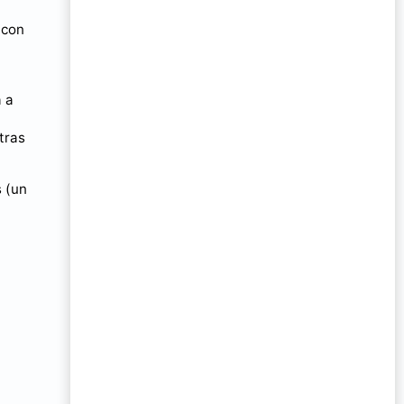
 con
a a
l
tras
s (un