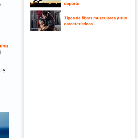
a
deporte
Tipos de fibras musculares y sus
características
mina
l
; y