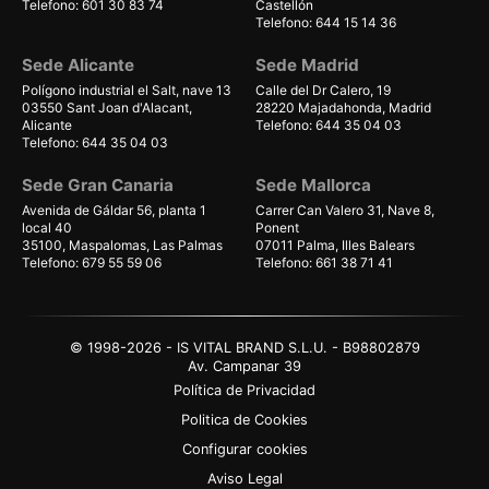
Telefono: 601 30 83 74
Castellón
Telefono: 644 15 14 36
Sede Alicante
Sede Madrid
Polígono industrial el Salt, nave 13
Calle del Dr Calero, 19
03550 Sant Joan d'Alacant,
28220 Majadahonda, Madrid
Alicante
Telefono: 644 35 04 03
Telefono: 644 35 04 03
Sede Gran Canaria
Sede Mallorca
Avenida de Gáldar 56, planta 1
Carrer Can Valero 31, Nave 8,
local 40
Ponent
35100, Maspalomas, Las Palmas
07011 Palma, Illes Balears
Telefono: 679 55 59 06
Telefono: 661 38 71 41
© 1998-2026 - IS VITAL BRAND S.L.U. - B98802879
Av. Campanar 39
Política de Privacidad
Politica de Cookies
Configurar cookies
Aviso Legal