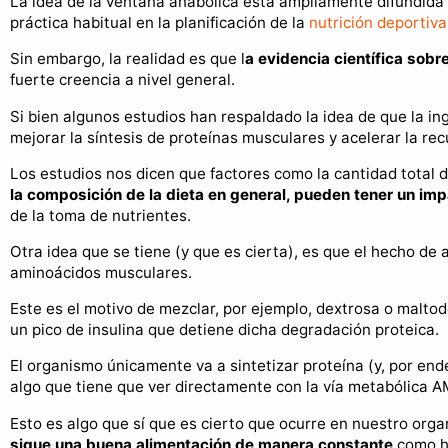
La idea de la ventana anabólica está ampliamente difundida e
práctica habitual en la planificación de la
nutrición deportiv
Sin embargo, la realidad es que l
a evidencia científica sob
fuerte creencia a nivel general.
Si bien algunos estudios han respaldado la idea de que la i
mejorar la síntesis de proteínas musculares y acelerar la re
Los estudios nos dicen que factores como la cantidad total d
la composición de la dieta en general, pueden tener un 
de la toma de nutrientes.
Otra idea que se tiene (y que es cierta), es que el hecho de
aminoácidos musculares.
Este es el motivo de mezclar, por ejemplo, dextrosa o malto
un pico de insulina que detiene dicha degradación proteica.
El organismo únicamente va a sintetizar proteína (y, por end
algo que tiene que ver directamente con la vía metabólica 
Esto es algo que sí que es cierto que ocurre en nuestro orga
sigue una buena alimentación de manera constante
como h