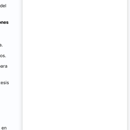
 del
ones
a.
os.
para
tesis
a en