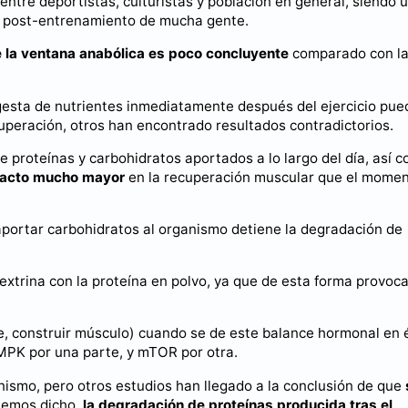
ntre deportistas, culturistas y población en general, siendo 
a
post-entrenamiento de mucha gente.
re la ventana anabólica es poco concluyente
comparado con l
ngesta de nutrientes inmediatamente después del ejercicio pue
cuperación, otros han encontrado resultados contradictorios.
e proteínas y carbohidratos aportados a lo largo del día, así 
impacto mucho mayor
en la recuperación muscular que el mome
 aportar carbohidratos al organismo detiene la degradación de
dextrina con la proteína en polvo, ya que de esta forma provo
e, construir músculo) cuando se de este balance hormonal en é
AMPK por una parte, y mTOR por otra.
nismo, pero otros estudios han llegado a la conclusión de que
emos dicho,
la degradación de proteínas producida tras el