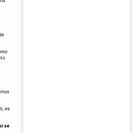
una
a
de
como
nto
camos
l, es
si se