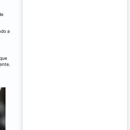
de
ado a
 que
ente.