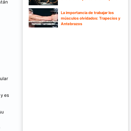
stán
La importancia de trabajar los
músculos olvidados: Trapecios y
Antebrazos
ular
 y es
su
y