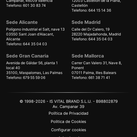
Campanar, 46009 Valencia
12003 Castellón de la Plana,
Telefono: 601 30 83 74
Castellón
Telefono: 644 15 14 36
Sede Alicante
Sede Madrid
Polígono industrial el Salt, nave 13
Calle del Dr Calero, 19
03550 Sant Joan d'Alacant,
28220 Majadahonda, Madrid
Alicante
Telefono: 644 35 04 03
Telefono: 644 35 04 03
Sede Gran Canaria
Sede Mallorca
Avenida de Gáldar 56, planta 1
Carrer Can Valero 31, Nave 8,
local 40
Ponent
35100, Maspalomas, Las Palmas
07011 Palma, Illes Balears
Telefono: 679 55 59 06
Telefono: 661 38 71 41
© 1998-2026 - IS VITAL BRAND S.L.U. - B98802879
Av. Campanar 39
Política de Privacidad
Politica de Cookies
Configurar cookies