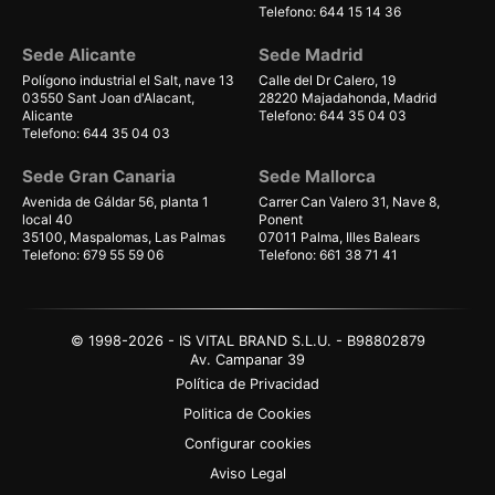
Telefono: 644 15 14 36
Sede Alicante
Sede Madrid
Polígono industrial el Salt, nave 13
Calle del Dr Calero, 19
03550 Sant Joan d'Alacant,
28220 Majadahonda, Madrid
Alicante
Telefono: 644 35 04 03
Telefono: 644 35 04 03
Sede Gran Canaria
Sede Mallorca
Avenida de Gáldar 56, planta 1
Carrer Can Valero 31, Nave 8,
local 40
Ponent
35100, Maspalomas, Las Palmas
07011 Palma, Illes Balears
Telefono: 679 55 59 06
Telefono: 661 38 71 41
© 1998-2026 - IS VITAL BRAND S.L.U. - B98802879
Av. Campanar 39
Política de Privacidad
Politica de Cookies
Configurar cookies
Aviso Legal