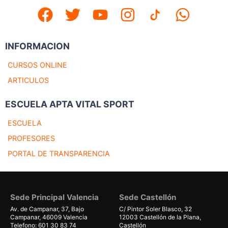
INFORMACION
CURSOS ONLINE
ARTICULOS
ESCUELA APTA VITAL SPORT
ESCUELA
PROFESORES
PORTAL DE TRANSPARENCIA
Sede Principal Valencia
Sede Castellón
Av. de Campanar, 37, Bajo
C/ Pintor Soler Blasco, 32
Campanar, 46009 Valencia
12003 Castellón de la Plana,
Telefono: 601 30 83 74
Castellón