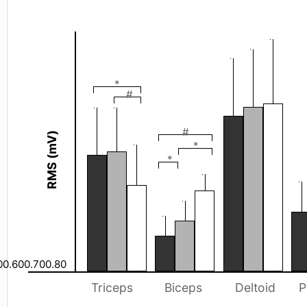
*
#
#
RMS (mV)
*
*
00.600.700.80
Triceps
Biceps
Deltoid
P