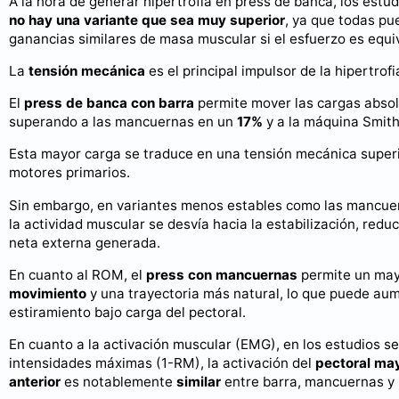
A la hora de generar hipertrofia en press de banca, los estu
no hay una variante que sea muy superior
, ya que todas p
ganancias similares de masa muscular si el esfuerzo es equi
La
tensión mecánica
es el principal impulsor de la hipertrofi
El
press de banca con barra
permite mover las cargas absol
superando a las mancuernas en un
17%
y a la máquina Smit
Esta mayor carga se traduce en una tensión mecánica superi
motores primarios.
Sin embargo, en variantes menos estables como las mancue
la actividad muscular se desvía hacia la estabilización, redu
neta externa generada.
En cuanto al ROM, el
press con mancuernas
permite un ma
movimiento
y una trayectoria más natural, lo que puede aum
estiramiento bajo carga del pectoral.
En cuanto a la activación muscular (EMG), en los estudios se
intensidades máximas (1-RM), la activación del
pectoral may
anterior
es notablemente
similar
entre barra, mancuernas y