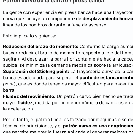
Patrón curvo de la barra en press banca
La gente con experiencia en press banca hace una trayector
curva que incluye un componente de
desplazamiento horizo
línea de los hombros durante la fase de ascenso.
Esto implica lo siguiente:
Reducción del brazo de momento:
Conforme la carga aumen
buscar reducir el brazo de momento respecto al eje del homb
sagital). Al desplazar la barra horizontalmente hacia la cabe
subida, se minimiza la demanda mecánica sobre la articulaci
Superación del Sticking point:
La trayectoria curva de la bar
banca es adecuada para superar el
punto de estancamient
point
), que es donde tenemos mayor dificultad para hacer fu
barra.
Fluidez del movimiento:
Un patrón curvo bien hecho se trad
mayor
fluidez
, medida por un menor número de cambios en l
la aceleración.
Por lo tanto, el patrón lineal es forzado por máquinas o se d
técnica de principiante, y el
patrón curvo es una adaptación
que permite mejorar la fuerza aplicada al generar mejores b