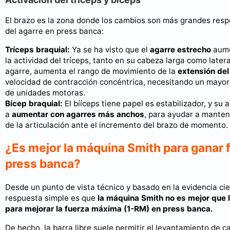
El brazo es la zona donde los cambios son más grandes resp
del agarre en press banca:
Tríceps braquial:
Ya se ha visto que el
agarre estrecho
aume
la actividad del tríceps, tanto en su cabeza larga como lateral
agarre, aumenta el rango de movimiento de la
extensión del
velocidad de contracción concéntrica, necesitando un mayor
de unidades motoras.
Bícep braquial:
El bííceps tiene papel es estabilizador, y su 
a
aumentar con agarres más anchos
, para ayudar a manten
de la articulación ante el incremento del brazo de momento.
¿Es mejor la máquina Smith para ganar 
press banca?
Desde un punto de vista técnico y basado en la evidencia cien
respuesta simple es que
la máquina Smith no es mejor que l
para mejorar la fuerza máxima (1-RM) en press banca.
De hecho, la barra libre suele permitir el levantamiento de c