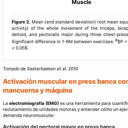
Muscle
Figure 2.
Mean (and standard deviation) root mean squ
activity) of the whole movement of the triceps, bicep
deltoid, and pectoralis major during three chest-press
#
Significant difference in 1-RM between exercises:
$P <
< 0.05$.
Tomado de Saeterbakken et al. 2010
Activación muscular en press banca con
mancuerna y máquina
La
electromiografía (EMG)
es una herramienta para cuantifi
reclutamiento de unidades motoras y entender cómo un ejerci
demanda neuromuscular.
Activación del pectoral mayor en press banca