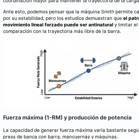
coordinación mayor para mantener la trayectoria de la carga
Ante esto, podemos pensar que la máquina Smith permite c
por su estabilidad, pero los estudios demuestran que
el pat
movimiento lineal forzado puede ser antinatural
y limitar e
comparación con la trayectoria más libre de la barra.
Fuerza máxima (1-RM) y producción de potencia
La capacidad de generar fuerza máxima varía bastante seg
press de banca con barra, mancuernas y máquinas.