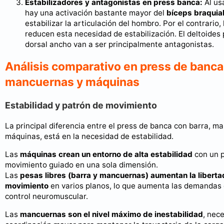
Estabilizadores y antagonistas en press banca:
Al us
hay una activación bastante mayor del
bíceps braquia
estabilizar la articulación del hombro. Por el contrario
reducen esta necesidad de estabilización. El deltoides p
dorsal ancho van a ser principalmente antagonistas.
Análisis comparativo en press de banca:
mancuernas y máquinas
Estabilidad y patrón de movimiento
La principal diferencia entre el press de banca con barra, m
máquinas, está en la necesidad de estabilidad.
Las
máquinas crean un entorno de alta estabilidad
con un p
movimiento guiado en una sola dimensión.
Las
pesas libres (barra y mancuernas) aumentan la liberta
movimiento
en varios planos, lo que aumenta las demandas d
control neuromuscular.
Las
mancuernas son el nivel máximo de inestabilidad
, nec