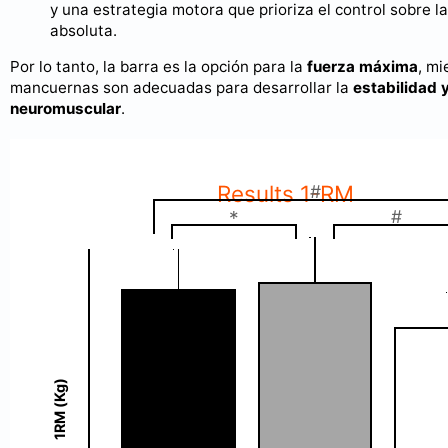
y una estrategia motora que prioriza el control sobre l
absoluta.
Por lo tanto, la barra es la opción para la
fuerza máxima
, mi
mancuernas son adecuadas para desarrollar la
estabilidad y
neuromuscular
.
Results 1-RM
#
*
#
1RM (Kg)