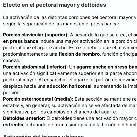
Efecto en el pectoral mayor y deltoides
La activación de las distintas porciones del pectoral mayor 
según la separación de las manos en el press banca:
Porción clavicular (superior):
A pesar de lo que se cree, el
a
en press banca
induce una mayor activación en la porción cl
pectoral que el agarre ancho. Esto se debe a que el movimie
predominantemente una
flexión de hombro
, función princip
cabeza.
Porción abdominal (inferior):
Un
agarre ancho en press ba
una activación significativamente superior en la parte abdom
pectoral mayor. Al ensanchar el agarre, el patrón de movimi
desplaza hacia una
aducción horizontal
, aumentando la impl
porción.
Porción esternocostal (media):
Esta sección se mantiene r
estable y, en general, su activación no se ve afectada de ma
significativa por los cambios en el ancho del agarre.
Deltoides anterior:
El deltoides tiene una activación mayor 
estrecho
, actuando de forma sinérgica en la flexión del hom
Activación del tríceps y bíceps