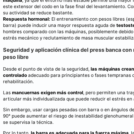
máquina
, ya que el entorno más estable permite una mayor 
este extensor del codo en la fase final del levantamiento. 
su actividad se reduce bastante.
Respuesta hormonal:
El entrenamiento con pesos libres (es
barra) puede inducir una mayor respuesta aguda de
testost
hombres comparado con las máquinas, posiblemente debido
estrés mecánico y reclutamiento de masa muscular estabiliz
Seguridad y aplicación clínica del press banca con
peso libre
Desde el punto de vista de la seguridad,
las máquinas crean
controlado
adecuado para principiantes o fases tempranas 
rehabilitación.
Las
mancuernas exigen más control
, pero permiten una tra
articular más individualizada que puede reducir el estrés en 
Sin embargo, usar cargas pesadas con barra o en ángulos d
90° puede aumentar el riesgo de inestabilidad glenohumeral 
se supervisa la técnica.
Por lo tanto,
la barra es adecuada para la fuerza máxima
, 