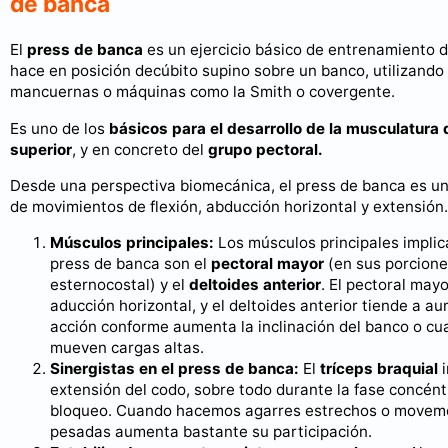
de banca
El
press de banca
es un ejercicio básico de entrenamiento d
hace en posición decúbito supino sobre un banco, utilizando 
mancuernas o máquinas como la Smith o covergente.
Es uno de los
básicos para el desarrollo de la musculatura 
superior
, y en concreto del
grupo pectoral.
Desde una perspectiva biomecánica, el press de banca es u
de movimientos de flexión, abducción horizontal y extensión.
Músculos principales:
Los músculos principales implic
press de banca son el
pectoral mayor
(en sus porciones
esternocostal) y el
deltoides anterior
. El pectoral mayo
aducción horizontal, y el deltoides anterior tiende a a
acción conforme aumenta la inclinación del banco o cu
mueven cargas altas.
Sinergistas en el press de banca:
El
tríceps braquial
i
extensión del codo, sobre todo durante la fase concéntr
bloqueo. Cuando hacemos agarres estrechos o movem
pesadas aumenta bastante su participación.