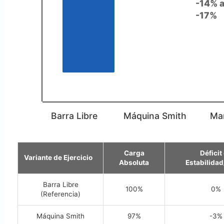
-14% 
-17%
↑
Barra Libre
Máquina Smith
Ma
Carga
Déficit
Variante de Ejercicio
Absoluta
Estabilida
Barra Libre
100%
0%
(Referencia)
Máquina Smith
97%
-3%