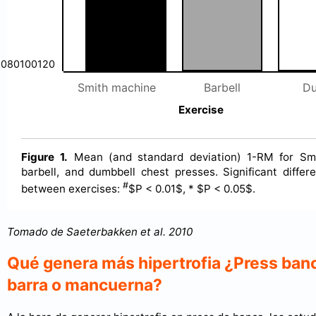
080100120
Smith machine
Barbell
Du
Exercise
Figure 1.
Mean (and standard deviation) 1-RM for Smi
barbell, and dumbbell chest presses. Significant diffe
#
between exercises:
$P < 0.01$, * $P < 0.05$.
Tomado de Saeterbakken et al. 2010
Qué genera más hipertrofia ¿Press ban
barra o mancuerna?