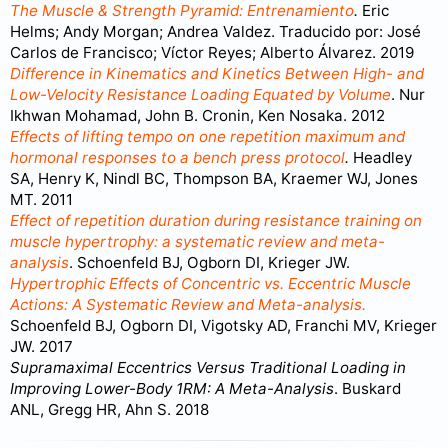
The Muscle & Strength Pyramid: Entrenamiento
.
Eric
Helms; Andy Morgan; Andrea Valdez. Traducido por: José
Carlos de Francisco; Víctor Reyes; Alberto Álvarez. 2019
Difference in Kinematics and Kinetics Between High- and
Low-Velocity Resistance Loading Equated by Volume
. Nur
Ikhwan Mohamad, John B. Cronin, Ken Nosaka. 2012
Effects of lifting tempo on one repetition maximum and
hormonal responses to a bench press protocol
.
Headley
SA, Henry K, Nindl BC, Thompson BA, Kraemer WJ, Jones
MT. 2011
Effect of repetition duration during resistance training on
muscle hypertrophy: a systematic review and meta-
analysis
. Schoenfeld BJ, Ogborn DI, Krieger JW.
Hypertrophic Effects of Concentric vs. Eccentric Muscle
Actions: A Systematic Review and Meta-analysis.
Schoenfeld BJ, Ogborn DI, Vigotsky AD, Franchi MV, Krieger
JW. 2017
Supramaximal Eccentrics Versus Traditional Loading in
Improving Lower-Body 1RM: A Meta-Analysis
. Buskard
ANL, Gregg HR, Ahn S. 2018