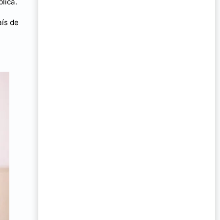
lica.
aís de